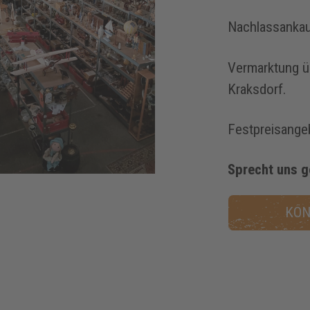
Nachlassanka
Vermarktung üb
Kraksdorf.
Festpreisange
Sprecht uns 
KON