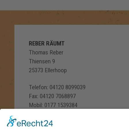
REBER RÄUMT
Thomas Reber
Thiensen 9
25373 Ellerhoop
Telefon: 04120 8099039
Fax: 04120 7068897
Mobil: 0177 1539384
E-Mail:
kontakt@reber-raeumt.de