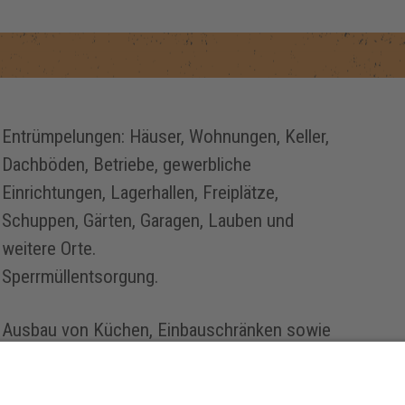
Entrümpelungen: Häuser, Wohnungen, Keller,
Dachböden, Betriebe, gewerbliche
Einrichtungen, Lagerhallen, Freiplätze,
Schuppen, Gärten, Garagen, Lauben und
weitere Orte.
Sperrmüllentsorgung.
Ausbau von Küchen, Einbauschränken sowie
Entfernung von Bodenbelägen.
Vertäfelungen, Styropor Decken und vieles